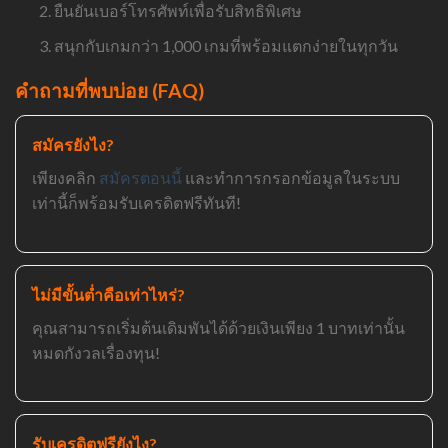
ยืนยันเบอร์โทรศัพท์เพื่อรับสิทธิพิเศษ
สนุกกับเกมกว่า 1,000 เกมที่พร้อมแตกง่ายในทุกวัน
คำถามที่พบบ่อย (FAQ)
สมัครยังไง?
เพียงคลิก
สมัครตอนนี้
และทำการกรอกข้อมูลในระบบ
เท่านี้ก็พร้อมรับเครดิตฟรีทันที!
ไม่มีขั้นต่ำคือเท่าไหร่?
คุณสามารถเริ่มต้นเดิมพันได้ด้วยเงินเพียง 1 บาทเท่านั้น
หมดกังวลเรื่องทุน!
รับเครดิตฟรียังไง?