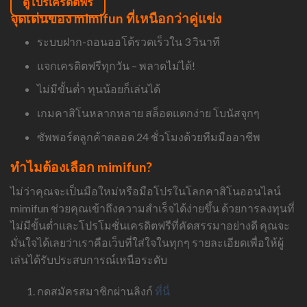
ดูโปรเครดิตฟรี
จุดเด่นของ
mimifun
ที่เหนือกว่าคู่แข่ง
ระบบฝาก-ถอนออโต้รวดเร็วใน 3 วินาที
แจกเครดิตฟรีทุกวัน – พลาดไม่ได้!
ไม่มีขั้นต่ำ ทุนน้อยก็เล่นได้
เกมคาสิโนหลากหลาย สล็อตแตกง่าย โบนัสจุกๆ
ซัพพอร์ตลูกค้าตลอด 24 ชั่วโมงด้วยทีมมืออาชีพ
ทำไมต้องเลือก mimifun?
ไม่ว่าคุณจะเป็นมือใหม่หรือมือโปรในโลกคาสิโนออนไลน์
mimifun ช่วยคุณเข้าถึงความสำเร็จได้ง่ายขึ้น ด้วยการลงทุนที่
ไม่มีขั้นต่ำและโปรโมชั่นเครดิตฟรีที่คัดสรรมาอย่างดี คุณจะ
มั่นใจได้เลยว่าเราคือเว็บที่ใส่ใจในทุกๆ รายละเอียดเพื่อให้ผู้
เล่นได้รับประสบการณ์เหนือระดับ
กดสมัครสมาชิกผ่านลิงก์
ที่นี่