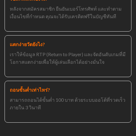
หลังจากสมัครสมาชิก ยืนยันเบอร์โทรศัพท์ และทำตาม
เงื่อนไขที่กำหนด คุณจะได้รับเครดิตฟรีในบัญชีทันที
แตกง่ายวัดยังไง?
เราให้ข้อมูล RTP (Return to Player) และจัดอันดับเกมที่มี
โอกาสแตกง่ายเพื่อให้ผู้เล่นเลือกได้อย่างมั่นใจ
ถอนขั้นต่ำเท่าไหร่?
สามารถถอนได้ขั้นต่ำ 100 บาท ด้วยระบบออโต้ที่รวดเร็ว
ภายใน 3 วินาที